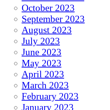
October 2023
September 2023
August 2023
July 2023
June 2023
May 2023
April 2023
March 2023
February 2023
January 2023