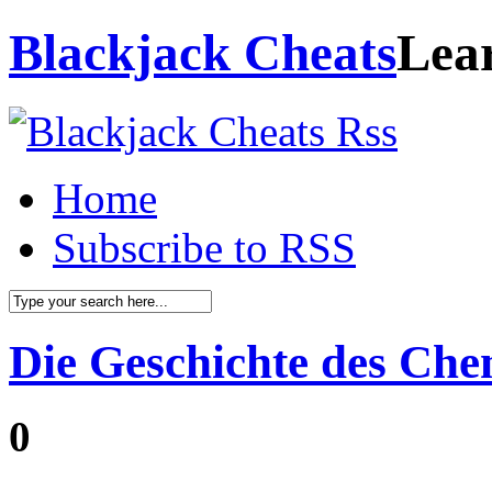
Blackjack Cheats
Lea
Home
Subscribe to RSS
Die Geschichte des Che
0