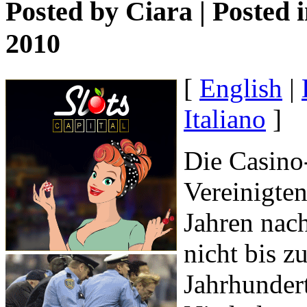
Posted by
Ciara
| Posted 
2010
[
English
|
Italiano
]
Die Casino-
Vereinigte
Jahren nach
nicht bis z
Jahrhundert