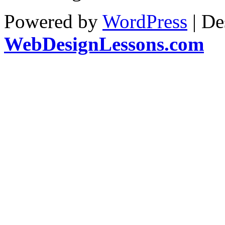
Powered by
WordPress
| De
WebDesignLessons.com