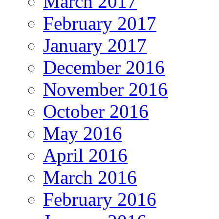
March 2017
February 2017
January 2017
December 2016
November 2016
October 2016
May 2016
April 2016
March 2016
February 2016