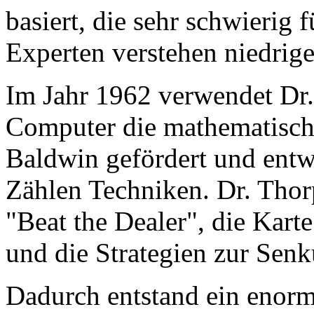
basiert, die sehr schwierig 
Experten verstehen niedrige
Im Jahr 1962 verwendet Dr
Computer die mathematische
Baldwin gefördert und entwi
Zählen Techniken. Dr. Thor
"Beat the Dealer", die Kart
und die Strategien zur Sen
Dadurch entstand ein enor