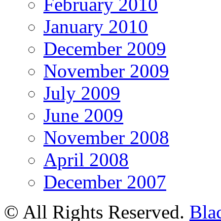
February 2010
January 2010
December 2009
November 2009
July 2009
June 2009
November 2008
April 2008
December 2007
© All Rights Reserved.
Bla