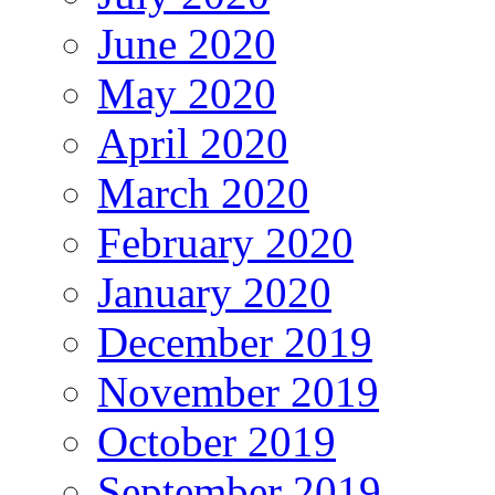
June 2020
May 2020
April 2020
March 2020
February 2020
January 2020
December 2019
November 2019
October 2019
September 2019